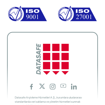
Datasafe Arşivleme Hizmetleri A.Ş. , kurumlara uluslararası
standartlarda veri saklama ve yönetim hizmetleri sunmak