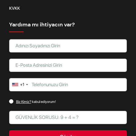
KVKK
Yardıma mı ihtiyacın var?
+1
Biz Kimiz?
kabul ediyorum!