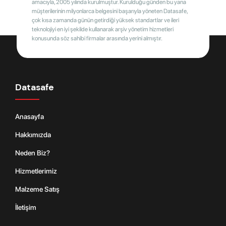
amacıyla, 2005 yılında kurulmuştur. Kurulduğu günden bu yana
müşterilerinin milyonlarca belgesini başarıyla yöneten Datasafe,
çok kısa zamanda günün getirdiği yüksek standartlar ve ileri
teknolojiyi en iyi şekilde kullanarak arşiv yönetim hizmetleri
konusunda söz sahibi firmalar arasında yerini almıştır.
Datasafe
Anasayfa
Hakkımızda
Neden Biz?
Hizmetlerimiz
Malzeme Satış
İletişim