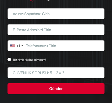
+1
Biz Kimiz?
kabul ediyorum!
Gönder